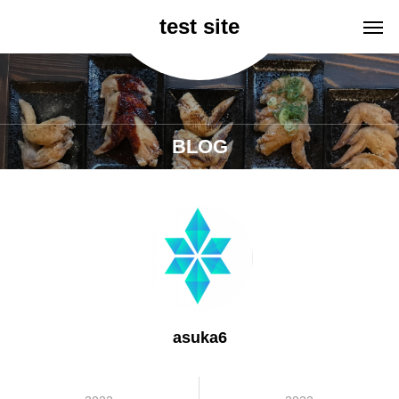
test site
BLOG
asuka6